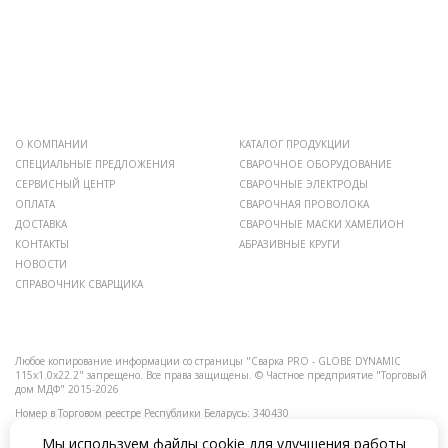
О КОМПАНИИ
КАТАЛОГ ПРОДУКЦИИ
СПЕЦИАЛЬНЫЕ ПРЕДЛОЖЕНИЯ
СВАРОЧНОЕ ОБОРУДОВАНИЕ
СЕРВИСНЫЙ ЦЕНТР
СВАРОЧНЫЕ ЭЛЕКТРОДЫ
ОПЛАТА
СВАРОЧНАЯ ПРОВОЛОКА
ДОСТАВКА
СВАРОЧНЫЕ МАСКИ ХАМЕЛИОН
КОНТАКТЫ
АБРАЗИВНЫЕ КРУГИ
НОВОСТИ
СПРАВОЧНИК СВАРЩИКА
Любое копирование информации со страницы "Сварка PRO - GLOBE DYNAMIC
115x1.0x22.2" запрещено.
Все права защищены.
© Частное предприятие "Торговый
дом МДФ" 2015-2026
Номер в Торговом реестре Республики Беларусь: 340430
Мы используем файлы cookie для улучшения работы
Номера уполномоченных рассматривать обращения покупателей в соответствии с