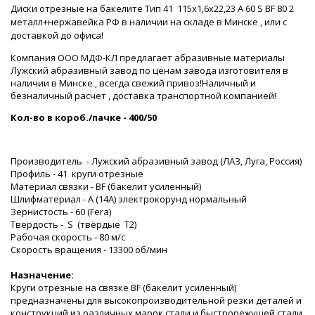
Диски отрезные на бакелите Тип 41 115х1,6х22,23 A 60 S BF 80 2
металл+нержавейка РФ в наличии на складе в Минске , или с
доставкой до офиса!
Компания ООО МДФ-КЛ предлагает абразивные материалы
Лужский абразивный завод по ценам завода изготовителя в
наличии в Минске , всегда свежий привоз!Наличный и
безналичный расчет , доставка транспортной компанией!
Кол-во в короб./пачке - 400/50
Производитель - Лужский абразивный завод (ЛАЗ, Луга, Россия)
Профиль - 41 круги отрезные
Материал связки - BF (бакелит усиленный)
Шлифматериал - A (14А) электрокорунд нормальный
Зернистость - 60 (Fera)
Твердость - S (твёрдые Т2)
Рабочая скорость - 80 м/с
Скорость вращения - 13300 об/мин
Назначение:
Круги отрезные на связке BF (бакелит усиленный)
предназначены для высокопроизводительной резки деталей и
конструкций из различных марок стали и быстрорежущей стали.