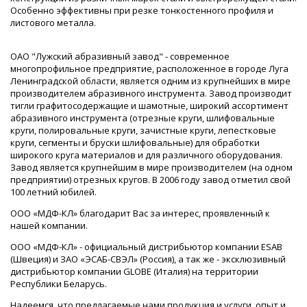
Особенно эффективны при резке тонкостенного профиля и
листового металла.
ОАО "Лужский абразивный завод" - современное
многопрофильное предприятие, расположенное в городе Луга
Ленинградской области, является одним из крупнейших в мире
производителем абразивного инструмента. Завод производит
тигли графитосодержащие и шамотные, широкий ассортимент
абразивного инструмента (отрезные круги, шлифовальные
круги, полировальные круги, зачистные круги, лепестковые
круги, сегменты и бруски шлифовальные) для обработки
широкого круга материалов и для различного оборудования.
Завод является крупнейшим в мире производителем (на одном
предприятии) отрезных кругов. В 2006 году завод отметил свой
100 летний юбилей.
ООО «МДФ-КЛ» благодарит Вас за интерес, проявленный к
нашей компании.
ООО «МДФ-КЛ» - официальный дистрибьютор компании ESAB
(Швеция) и ЗАО «ЭСАБ-СВЭЛ» (Россия), а так же - эксклюзивный
дистрибьютор компании GLOBE (Италия) на территории
Республики Беларусь.
Надеемся, что предлагаемые нами продукция и услуги, опыт и