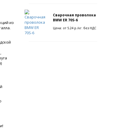
Сварочная проволока
BMW ER 70S-6
кций из
талла.
Цена: от 5.24 р./кг. без НДС
адской
,
руга
)
ый
ю
и!