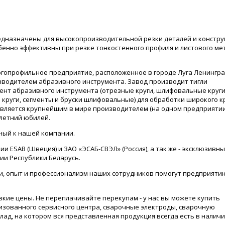
предназначены для высокопроизводительной резки деталей и констру
бенно эффективны при резке тонкостенного профиля и листового ме
огопрофильное предприятие, расположенное в городе Луга Ленингр
изводителем абразивного инструмента. Завод производит тигли
нт абразивного инструмента (отрезные круги, шлифовальные круги
 круги, сегменты и бруски шлифовальные) для обработки широкого к
является крупнейшим в мире производителем (на одном предприятии
 летний юбилей.
нный к нашей компании.
ESAB (Швеция) и ЗАО «ЭСАБ-СВЭЛ» (Россия), а так же - эксклюзивн
ии Республики Беларусь.
ги, опыт и профессионализм наших сотрудников помогут предприяти
зкие цены. Не переплачивайте перекупам - у нас вы можете купить
изованного сервисного центра, сварочные электроды, сварочную
клад, на котором вся представленная продукция всегда есть в наличи