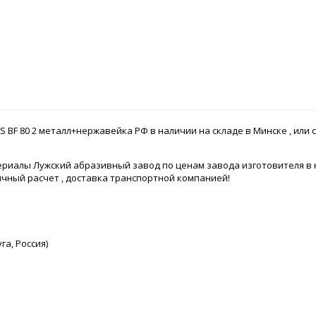
0 S BF 80 2 металл+нержавейка РФ в наличии на складе в Минске , или с
иалы Лужский абразивный завод по ценам завода изготовителя в
ичный расчет , доставка транспортной компанией!
а, Россия)