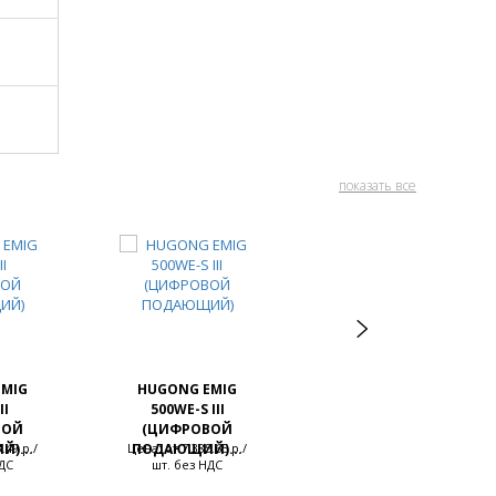
показать все
EMIG
HUGONG EMIG
TECMEN ADF730J,
II
500WE-S III
Китай
ВОЙ
(ЦИФРОВОЙ
.49 р./
)...
Цена: от 7,385.65 р./
ПОДАЮЩИЙ)...
Цена низкая.
НДС
шт. без НДС
Проверьте!