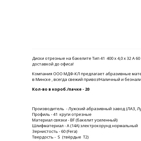
Диски отрезные на бакелите Тип 41 400 х 4,0 х 32 A 6
доставкой до офиса!
Компания ООО МДФ-КЛ предлагает абразивные матер
в Минске , всегда свежий привоз!Наличный и безнал
Кол-во в короб./пачке - 20
Производитель - Лужский абразивный завод (ЛАЗ, Луг
Профиль - 41 круги отрезные
Материал связки - BF (бакелит усиленный)
Шлифматериал - A (14А) электрокорунд нормальный
Зернистость - 60 (Fera)
Твердость - S (твёрдые Т2)