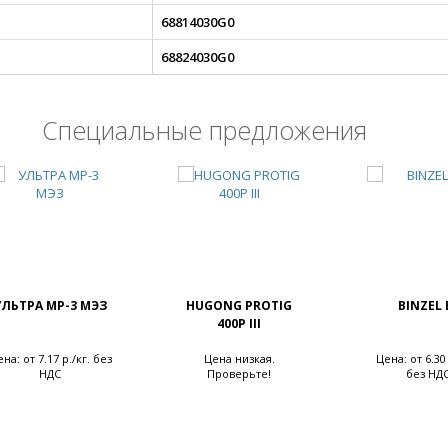
68814030G0
68824030G0
Специальные предложения
УЛЬТРА МР-3 МЭЗ
HUGONG PROTIG
BINZEL 
400P III
на: от 7.17 р./кг. без
Цена низкая.
Цена: от 6.30
НДС
Проверьте!
без НД