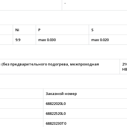
-
Ni
P
S
9.9
max 0.030
max 0.020
 (без предварительного подогрева, межпроходная
21
H
Заказной номер
68822020L0
68822520L0
68823230T0