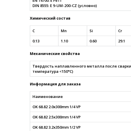
EN 14700: E Fe11
DIN 8555: E 9-UM-200-CZ (условно)
Химический состав
С
Mn
Si
Cr
0.13
1.10
0.60
29.1
Механические свойства
Твердость наплавленного металла после сварки
температура <150°C)
Информация для заказа
Наименование
OK 68.82 2.0x300mm 1/4 VP
OK 68.82 2.5x300mm 1/4 VP
OK 68.82 3.2x350mm 1/2 VP