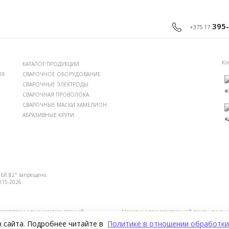
395-
+375 17
Кл
КАТАЛОГ ПРОДУКЦИИ
ИЯ
СВАРОЧНОЕ ОБОРУДОВАНИЕ
СВАРОЧНЫЕ ЭЛЕКТРОДЫ
СВАРОЧНАЯ ПРОВОЛОКА
СВАРОЧНЫЕ МАСКИ ХАМЕЛИОН
АБРАЗИВНЫЕ КРУГИ
68.82" запрещено.
015-2026
ветствии с законодательством об
Номер и адрес электронной почты лица, 
министрации Московского района +375 17
нарушении их прав, предусмотренных зако
ы сайта. Подробнее читайте в
Политике в отношении обработки
info@mdfkl.by.