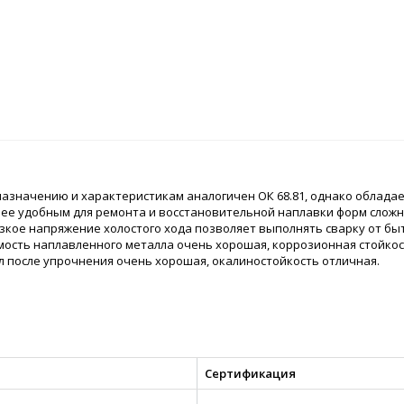
назначению и характеристикам аналогичен ОК 68.81, однако облада
лее удобным для ремонта и восстановительной наплавки форм слож
низкое напряжение холостого хода позволяет выполнять сварку от б
ость наплавленного металла очень хорошая, коррозионная стойко
лл после упрочнения очень хорошая, окалиностойкость отличная.
Сертификация