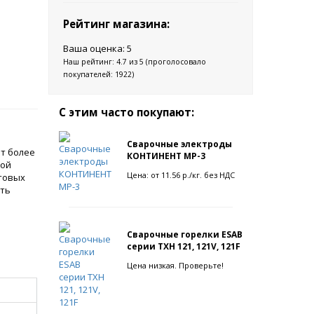
Рейтинг магазина:
Ваша оценка:
5
Наш рейтинг:
4.7
из
5
(проголосовало
покупателей:
1922
)
С этим часто покупают:
Сварочные электроды
ет более
КОНТИНЕНТ МР-3
ной
Цена: от 11.56 р./кг. без НДС
ытовых
сть
Сварочные горелки ESAB
серии TXH 121, 121V, 121F
Цена низкая. Проверьте!