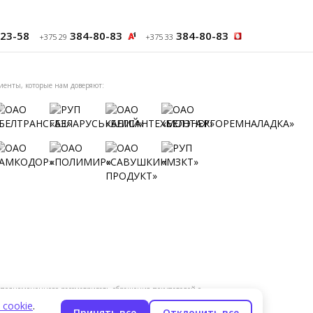
23-58
384-80-83
384-80-83
+375 29
+375 33
иенты, которые нам доверяют:
уполномоченного рассматривать обращения покупателей о
нодательством о защите прав потребителей: +375 17 375-46-46,
 cookie
.
Принять все
Отклонить все