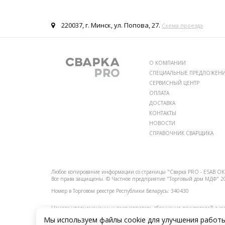
220037, г. Минск, ул. Попова, 27.
Схема проезда
О КОМПАНИИ
СПЕЦИАЛЬНЫЕ ПРЕДЛОЖЕН
СЕРВИСНЫЙ ЦЕНТР
ОПЛАТА
ДОСТАВКА
КОНТАКТЫ
НОВОСТИ
СПРАВОЧНИК СВАРЩИКА
Любое копирование информации со страницы "Сварка PRO - ESAB OK 
Все права защищены.
© Частное предприятие "Торговый дом МДФ" 2
Номер в Торговом реестре Республики Беларусь: 340430
Номера уполномоченных рассматривать обращения покупателей в соот
обращениях граждан и юридических лиц: Отдел торговли и услуг ад
Мы используем файлы cookie для улучшения работ
258-30-82.