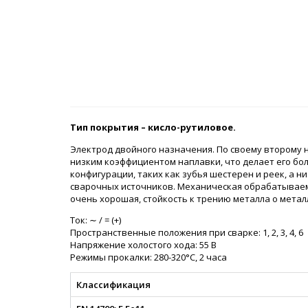
Тип покрытия – кисло-рутиловое.
Электрод двойного назначения. По своему второму 
низким коэффициентом наплавки, что делает его бо
конфигурации, таких как зубья шестерен и реек, а 
сварочных источников. Механическая обрабатываем
очень хорошая, стойкость к трению металла о мета
Ток: ∼ / = (+)
Пространственные положения при сварке: 1, 2, 3, 4, 6
Напряжение холостого хода: 55 В
Режимы прокалки: 280-320°С, 2 часа
Классификация