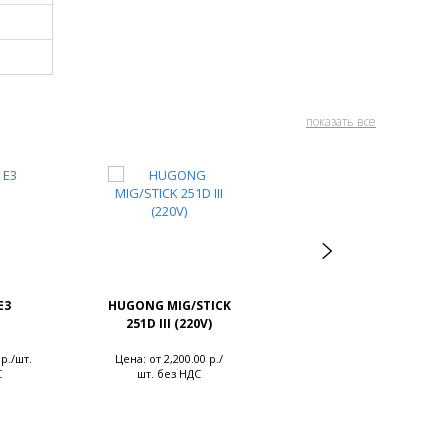
показать все
E3
HUGONG MIG/STICK
SvarCity ER70S-6
251D III (220V)
 р./шт.
Цена: от 2,200.00 р./
Цена: от 3.99 р./кг. без
С
шт. без НДС
НДС