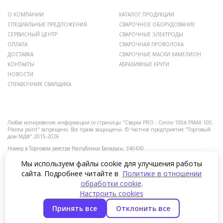
О КОМПАНИИ
КАТАЛОГ ПРОДУКЦИИ
СПЕЦИАЛЬНЫЕ ПРЕДЛОЖЕНИЯ
СВАРОЧНОЕ ОБОРУДОВАНИЕ
СЕРВИСНЫЙ ЦЕНТР
СВАРОЧНЫЕ ЭЛЕКТРОДЫ
ОПЛАТА
СВАРОЧНАЯ ПРОВОЛОКА
ДОСТАВКА
СВАРОЧНЫЕ МАСКИ ХАМЕЛИОН
КОНТАКТЫ
АБРАЗИВНЫЕ КРУГИ
НОВОСТИ
СПРАВОЧНИК СВАРЩИКА
Любое копирование информации со страницы "Сварка PRO - Сопло 100A PMAX 105
Plasma point" запрещено.
Все права защищены.
© Частное предприятие "Торговый
дом МДФ" 2015-2026
Номер в Торговом реестре Республики Беларусь: 340430
Мы используем файлы cookie для улучшения работы
Номера уполномоченных рассматривать обращения покупателей в соответствии с
законодательством об обращениях граждан и юридических лиц: Отдел торговли и
сайта. Подробнее читайте в
Политике в отношении
услуг администрации Московского района +375 17 258-30-82.
обработки cookie
.
Номер и адрес электронной почты лица, уполномоченного рассматривать
Настроить cookies
обращения покупателей о нарушении их прав, предусмотренных законодательством
о защите прав потребителей: +375 17 375-46-46, info@mdfkl.by.
Принять все
Отклонить все