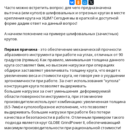
Часто можно встретить вопрос: для чего предназначена
выточка (или купол) в шлифовальных и отрезных кругах в месте
крепления круга на УШМ? Сегодня мы в краткой и доступной
форме дадим ответ на данный вопрос!
А начнем пояснение на примере шлифовальных (зачистных)
кругов.
Первая причина
- это обеспечение механической прочности
абразивного инструмента при работе на углах, отличных от 90
градусов (прямых). Как правило, минимальная толщина данного
круга составляет 6мм, но высокие нагрузки при операциях
обдирки заставляют увеличивать толщину круга, что ведет к
увеличению веса и стоимости круга, не говоря уже о ухудшении
эргономичности при работе. За счет использования "купола"
конструкция круга позволяет выдерживать
большие нагрузки за счет уменьшения деформируемой
области поверхности инструмента, при этом многие
производители используют комбинацию: увеличенная толщина
(6.5-7мм) и куполообразное исполнение, что позволяет
выдерживать большие нагрузки при работе без потери
качества и безопасности в работе. Отличным примером такого
подхода является круг GLOBE GrindPower II, обеспечивающий
максимум производительности при рациональной стоимости!