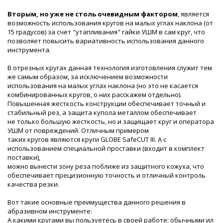
Вторым, но уже не столь очевидным фактором
, является
возможность использования кругов на малых углах наклона (от
15 градусов) за счет "утапливания" гайки УШМ в сам круг, что
позволяет повысить вариативность использования данного
инструмента.
В отрезных кругах данная технология изготовления служит тем
же самым образом, за исключением возможности
использования на малых углах наклона (но это не касается
комбинированных кругов, о них расскажем отдельно).
Повышенная жесткость конструкции обеспечивает точный и
стабильный рез, а защита купола металлом обеспечивает
не только большую жесткость, но и защищает круг и оператора
УШМ от повреждений. Отличным примером
таких кругов являются круги GLOBE SafeCUT III. А с
использованием специальной проставки (входит в комплект
поставки),
можно вынести зону реза поближе из защитного кожуха, что
обеспечивает прецизионную точность и отличный контроль
качества резки.
Вот такие основные преимущества данного решения в
абразивном инструменте.
А какими кругами вы пользуетесь в своей работе: обычными ил