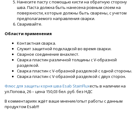
Нанесите пасту с помощью кисти на обратную сторону
шва. Паста должна быть нанесена ровным слоем на
поверхности, которые должны быть сварены, с учетом
предполагаемого направления сварки.
Сваривайте.
Области применения
Контактная сварка.
Служит защитной подкладкой во время сварки.
Сварное соединение внахлест.
Сварка пластин различной толщины с V-образной
разделкой.
Сварка пластин с V-образной разделкой с одной стороны.
Сварка пластин с V-образной разделкой с двух сторон
.
Флюс для защиты корня шва Esab StainFlux
есть в наличии на
ул.Попова, 26 – цена 150,03 бел. руб. без НДС
В комментариях ждёт ваше мнение/опыт работы с данным
продуктом Esab!!!