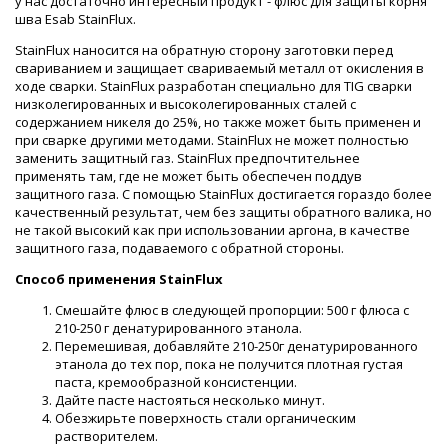
у нас достаточно интересный продукт - флюс для защиты корня
шва Esab StainFlux.
StainFlux наносится на обратную сторону заготовки перед
свариванием и защищает свариваемый металл от окисления в
ходе сварки. StainFlux разработан специально для TIG сварки
низколегированных и высоколегированных сталей с
содержанием никеля до 25%, но также может быть применен и
при сварке другими методами. StainFlux не может полностью
заменить защитный газ. StainFlux предпочтительнее
применять там, где не может быть обеспечен поддув
защитного газа. С помощью StainFlux достигается гораздо более
качественный результат, чем без защиты обратного валика, но
не такой высокий как при использовании аргона, в качестве
защитного газа, подаваемого с обратной стороны.
Способ применения StainFlux
Смешайте флюс в следующей пропорции: 500 г флюса с
210-250 г денатурированного этанола.
Перемешивая, добавляйте 210-250г денатурированного
этанола до тех пор, пока не получится плотная густая
паста, кремообразной консистенции.
Дайте пасте настояться несколько минут.
Обезжирьте поверхность стали органическим
растворителем.