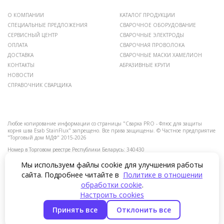
О КОМПАНИИ
КАТАЛОГ ПРОДУКЦИИ
СПЕЦИАЛЬНЫЕ ПРЕДЛОЖЕНИЯ
СВАРОЧНОЕ ОБОРУДОВАНИЕ
СЕРВИСНЫЙ ЦЕНТР
СВАРОЧНЫЕ ЭЛЕКТРОДЫ
ОПЛАТА
СВАРОЧНАЯ ПРОВОЛОКА
ДОСТАВКА
СВАРОЧНЫЕ МАСКИ ХАМЕЛИОН
КОНТАКТЫ
АБРАЗИВНЫЕ КРУГИ
НОВОСТИ
СПРАВОЧНИК СВАРЩИКА
Любое копирование информации со страницы "Сварка PRO - Флюс для защиты
корня шва Esab StainFlux" запрещено.
Все права защищены.
© Частное предприятие
"Торговый дом МДФ" 2015-2026
Номер в Торговом реестре Республики Беларусь: 340430
Мы используем файлы cookie для улучшения работы
Номера уполномоченных рассматривать обращения покупателей в соответствии с
сайта. Подробнее читайте в
Политике в отношении
законодательством об обращениях граждан и юридических лиц: Отдел торговли и
услуг администрации Московского района +375 17 258-30-82.
обработки cookie
.
Номер и адрес электронной почты лица, уполномоченного рассматривать
Настроить cookies
обращения покупателей о нарушении их прав, предусмотренных законодательством
о защите прав потребителей: +375 17 375-46-46, info@mdfkl.by.
Принять все
Отклонить все