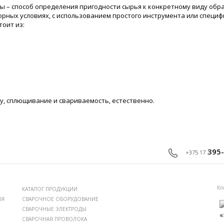
 – способ определения пригодности сырья к конкретному виду обр
торных условиях, с использованием простого инструмента или специ
оит из:
, сплющивание и свариваемость, естественно.
395-
+375 17
Кл
КАТАЛОГ ПРОДУКЦИИ
ИЯ
СВАРОЧНОЕ ОБОРУДОВАНИЕ
СВАРОЧНЫЕ ЭЛЕКТРОДЫ
СВАРОЧНАЯ ПРОВОЛОКА