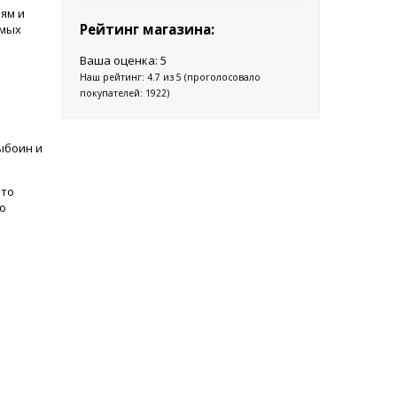
ям и
Рейтинг магазина:
имых
Ваша оценка:
5
Наш рейтинг:
4.7
из
5
(проголосовало
покупателей:
1922
)
ыбоин и
Это
о