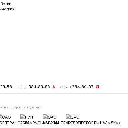
аботки.
фических
23-58
384-80-83
384-80-83
+375 29
+375 33
иенты, которые нам доверяют: