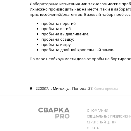
Лабораторные испытания или технологические пробы
Их можно производить как на месте, так и в лабора
приспособлений/реагентов. Базовый набор проб сост
пробы на перегиб;
пробы на изгиб;
пробы на выдавливание;
пробы на осадку;
пробы на искру;
пробы на двойной кровельный замок.
По мере необходимости делают пробы на бортировку
220037, г. Минск, ул. Попова, 27.
Схема проезда
О КОМПАНИИ
СПЕЦИАЛЬНЫЕ ПРЕДЛОЖЕН
СЕРВИСНЫЙ ЦЕНТР
ОПЛАТА